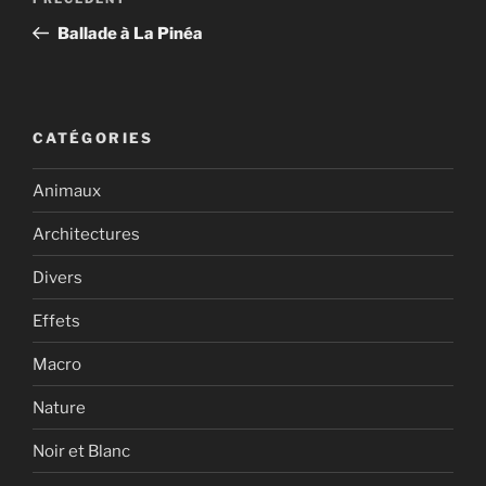
Article
de
précédent
Ballade à La Pinéa
l’article
CATÉGORIES
Animaux
Architectures
Divers
Effets
Macro
Nature
Noir et Blanc