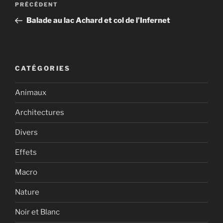
Article
PRÉCÉDENT
de
précédent
Balade au lac Achard et col de l’Infernet
l’article
CATÉGORIES
Animaux
Architectures
Divers
Effets
Macro
Nature
Noir et Blanc