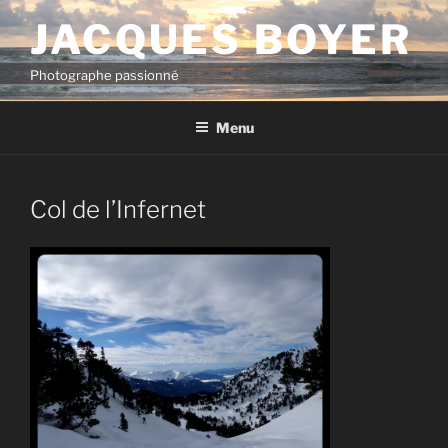
Aller
JACQUES BOYER
au
contenu
Photographe passionné
principal
Menu
Col de l’Infernet