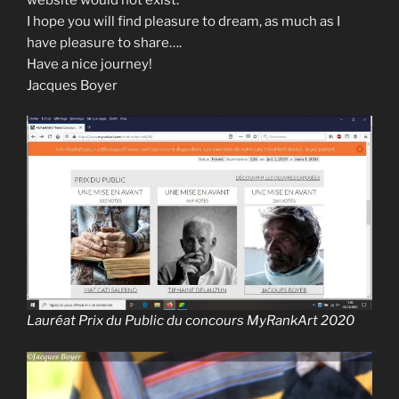
I
hope
you
will find
pleasure
to dream
,
as much as
I
have
pleasure
to share
….
Have a nice journey
!
Jacques Boyer
Lauréat Prix du Public du concours MyRankArt 2020