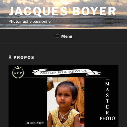
Aller
JACQUES BOYER
au
contenu
Photographe passionné
principal
Menu
À PROPOS