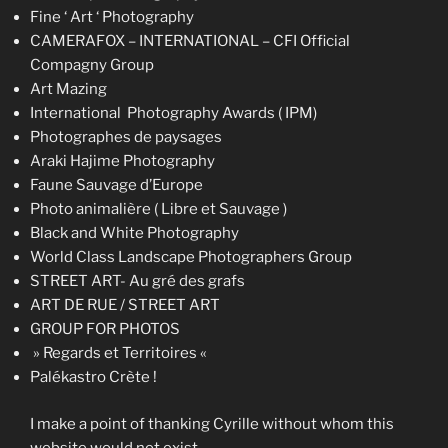
Fine ‘ Art ‘ Photography
CAMERAFOX – INTERNATIONAL – CFI Official
Compagny Group
Art Mazing
International Photography Awards ( IPM)
Photographes de paysages
Araki Hajime Photography
Faune Sauvage d’Europe
Photo animalière ( Libre et Sauvage )
Black and White Photography
World Class Landscape Photographers Group
STREET ART- Au gré des grafs
ART DE RUE / STREET ART
GROUP FOR PHOTOS
» Regards et Territoires «
Palékastro Crète !
I
make a point
of thanking
Cyrille
without
whom
this
web
site
would not exist
.