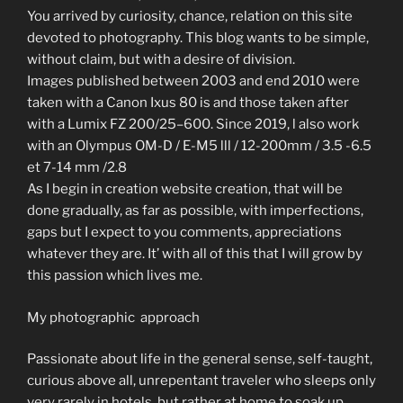
You
arrived
by
curiosity
,
chance
,
relation
on
this
site
devoted
to
photography
.
Th
is blog
wants to be
simple
,
without
claim
,
but
with
a
desire
of
division
.
I
mages
published
between
2003
and end 2010
were
taken
with
a
Canon
Ixus
80
is
and
those
taken after
with a
Lumix
FZ
200
/
25
–
600
. Since 2019, l also work
with an Olympus OM-D / E-M5 lll / 12-200mm / 3.5 -6.5
et 7-14 mm /2.8
As
I
begin
in
creation
web
site creation
,
that
will be
done
gradually
,
as far as possible
,
with
imperfections
,
gaps
but
I
expect
to
you
comments
,
appreciations
whatever
they
are
.
It’ with all of this that
I
will grow
by
this
passion
which
lives
me
.
My photographic approach
Passionate about life in the general sense, self-taught,
curious above all, unrepentant traveler who sleeps only
very rarely in hotels, but rather at home to soak up