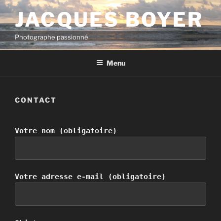
Aller
JACQUES BOYER
au
contenu
Photographe passionné
principal
Menu
CONTACT
Votre nom (obligatoire)
Votre adresse e-mail (obligatoire)