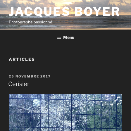
Aller
JACQUES BOYER
au
contenu
Photographe passionné
principal
Menu
ARTICLES
PUBLIÉ
25 NOVEMBRE 2017
LE
Cerisier