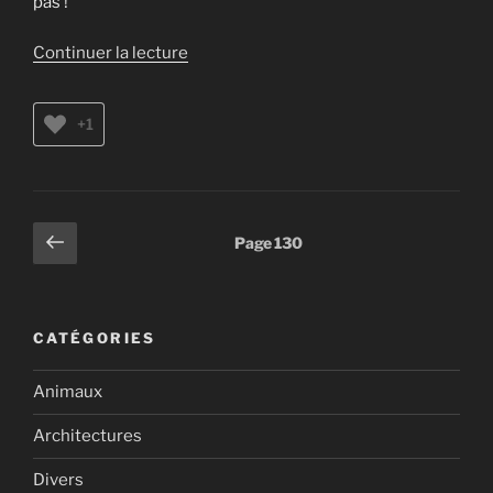
pas !
de
Continuer la lecture
« Kerala »
+1
Pagination
Page
Page
130
précédente
des
publications
CATÉGORIES
Animaux
Architectures
Divers