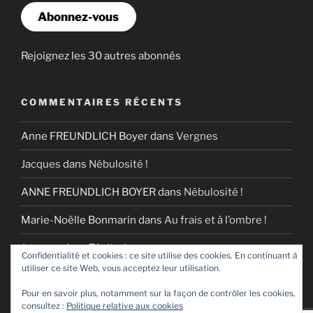
Abonnez-vous
Rejoignez les 30 autres abonnés
COMMENTAIRES RÉCENTS
Anne FREUNDLICH Boyer
dans
Vergnes
Jacques
dans
Nébulosité !
ANNE FREUNDLICH BOYER
dans
Nébulosité !
Marie-Noëlle Bonmarin
dans
Au frais et à l’ombre !
Jacques
dans
Zénitude
Confidentialité et cookies : ce site utilise des cookies. En continuant à
utiliser ce site Web, vous acceptez leur utilisation.
Pour en savoir plus, notamment sur la façon de contrôler les cookies,
consultez :
Politique relative aux cookies