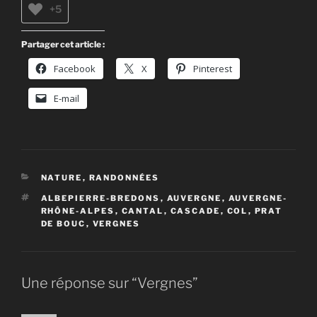
+5
Partager cet article :
Facebook
X
Pinterest
E-mail
CATÉGORIES
NATURE
,
RANDONNÉES
ÉTIQUETTES
ALBEPIERRE-BREDONS
,
AUVERGNE
,
AUVERGNE-
RHÔNE-ALPES
,
CANTAL
,
CASCADE
,
COL
,
PRAT
DE BOUC
,
VERGNES
Une réponse sur “Vergnes”