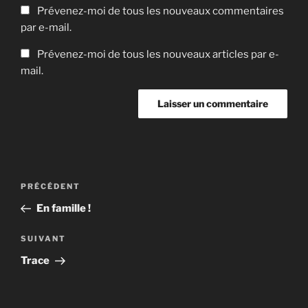
Prévenez-moi de tous les nouveaux commentaires
par e-mail.
Prévenez-moi de tous les nouveaux articles par e-
mail.
Navigation
Article
PRÉCÉDENT
de
précédent
En famille !
l’article
Article
SUIVANT
suivant
Trace