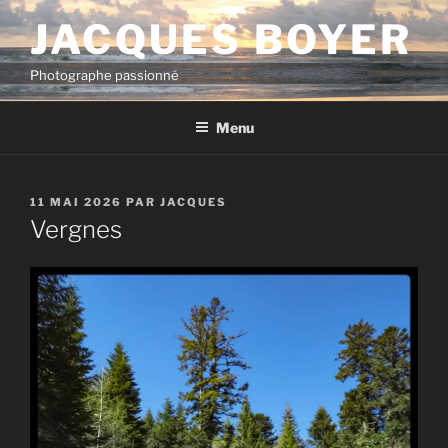
Aller
JACQUES BOYER
au
contenu
Photographe passionné
principal
Menu
PUBLIÉ
11 MAI 2026
PAR
JACQUES
LE
Vergnes