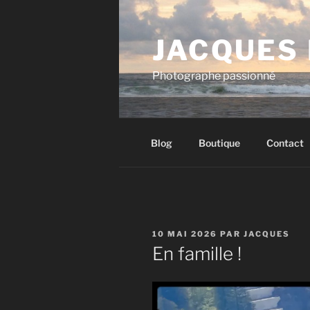
Aller
au
JACQUES
contenu
principal
Photographe passionné
Blog
Boutique
Contact
PUBLIÉ
10 MAI 2026
PAR
JACQUES
LE
En famille !