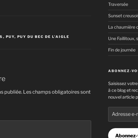
Traversée
Sunset creusoi
La chaumière d
S
,
PUY
,
PUY DU BEC DE L'AIGLE
Une Faillitoux, s
Fin de journée
ABONNEZ-VOU
re
Saisissez votr
à ce blog et re
s publiée.
Les champs obligatoires sont
nouvel article p
Adresse
e-
mail
Abonnez-