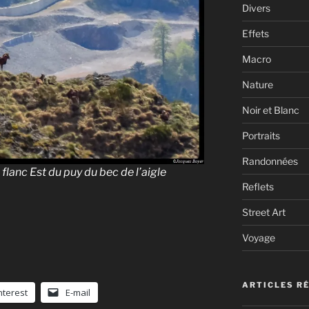
Divers
Effets
Macro
Nature
Noir et Blanc
Portraits
Randonnées
flanc Est du puy du bec de l’aigle
Reflets
Street Art
Voyage
ARTICLES R
nterest
E-mail