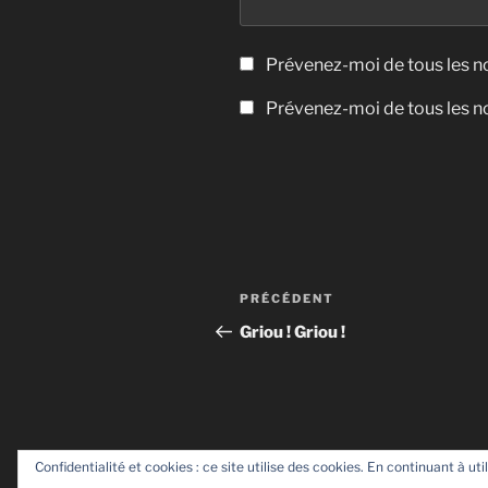
Prévenez-moi de tous les 
Prévenez-moi de tous les no
Navigation
Article
PRÉCÉDENT
de
précédent
Griou ! Griou !
l’article
Confidentialité et cookies : ce site utilise des cookies. En continuant à uti