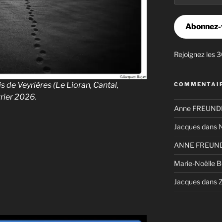
mail
Abonnez-
Rejoignez les 
is de Veyrières (Le Lioran, Cantal,
COMMENTAIR
rier 2026.
Anne FREUNDL
Jacques
dans
N
ANNE FREUND
Marie-Noëlle 
Jacques
dans
Z