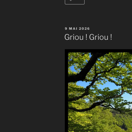
PUBLIÉ
9 MAI 2026
LE
Griou ! Griou !