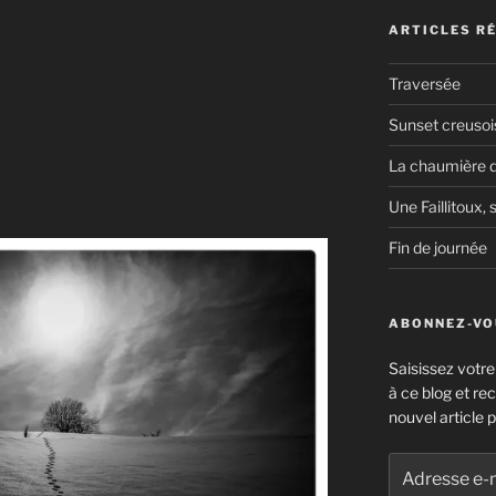
ARTICLES R
Traversée
Sunset creusoi
La chaumière d
Une Faillitoux, s
Fin de journée
ABONNEZ-VOU
Saisissez votr
à ce blog et re
nouvel article p
Adresse
e-