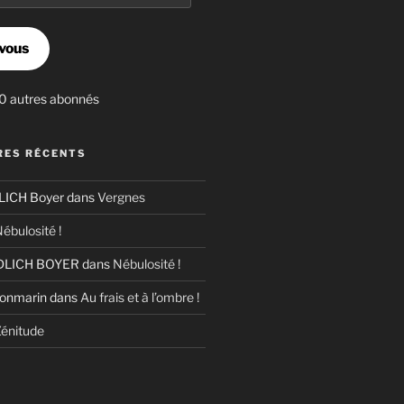
vous
30 autres abonnés
ES RÉCENTS
ICH Boyer
dans
Vergnes
ébulosité !
LICH BOYER
dans
Nébulosité !
Bonmarin
dans
Au frais et à l’ombre !
énitude