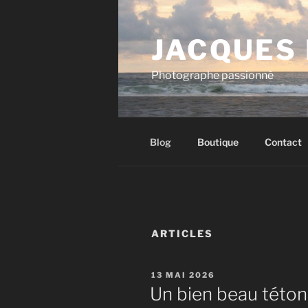
Aller
au
JACQUES
contenu
principal
Photographe passionné
Blog
Boutique
Contact
ARTICLES
PUBLIÉ
13 MAI 2026
LE
Un bien beau téton 