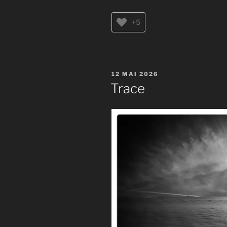
+5
PUBLIÉ
12 MAI 2026
LE
Trace