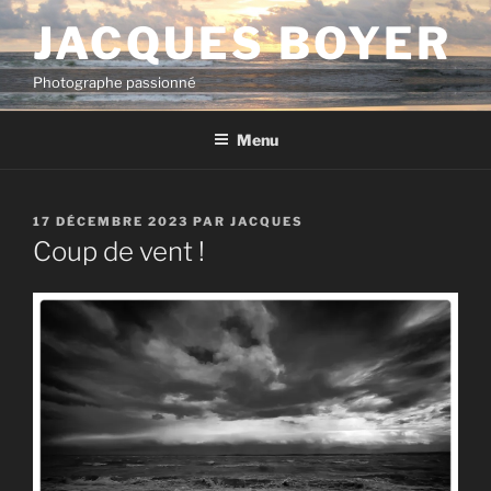
Aller
JACQUES BOYER
au
contenu
Photographe passionné
principal
Menu
PUBLIÉ
17 DÉCEMBRE 2023
PAR
JACQUES
LE
Coup de vent !