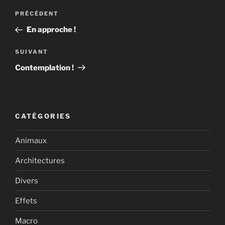
Navigation
Article
PRÉCÉDENT
de
précédent
En approche !
l’article
Article
SUIVANT
suivant
Contemplation !
CATÉGORIES
Animaux
Architectures
Divers
Effets
Macro