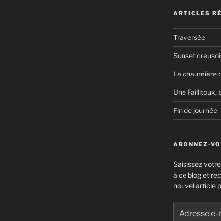
ARTICLES R
Traversée
Sunset creusoi
La chaumière d
Une Faillitoux, s
Fin de journée
ABONNEZ-VOU
Saisissez votr
à ce blog et re
nouvel article p
Adresse
e-