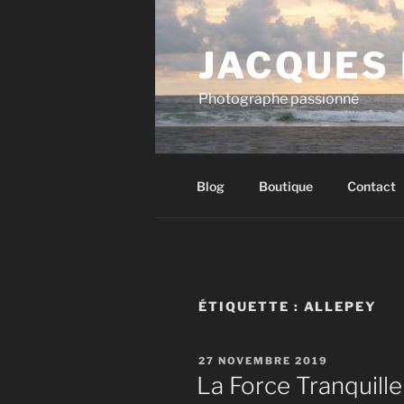
Aller
au
JACQUES
contenu
principal
Photographe passionné
Blog
Boutique
Contact
ÉTIQUETTE :
ALLEPEY
PUBLIÉ
27 NOVEMBRE 2019
LE
La Force Tranquille 