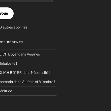
vous
30 autres abonnés
ES RÉCENTS
ICH Boyer
dans
Vergnes
ébulosité !
LICH BOYER
dans
Nébulosité !
Bonmarin
dans
Au frais et à l’ombre !
énitude