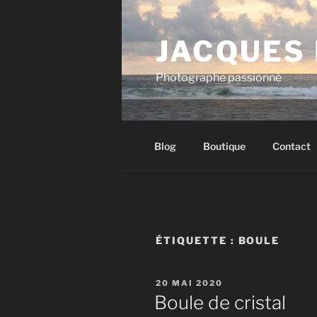
Aller
au
JACQUES
contenu
principal
Photographe passionné
Blog
Boutique
Contact
ÉTIQUETTE :
BOULE
PUBLIÉ
20 MAI 2020
LE
Boule de cristal