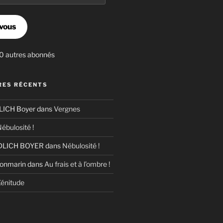
vous
30 autres abonnés
ES RÉCENTS
ICH Boyer
dans
Vergnes
ébulosité !
LICH BOYER
dans
Nébulosité !
Bonmarin
dans
Au frais et à l’ombre !
énitude