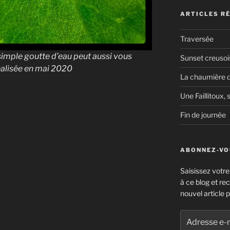
ARTICLES R
Traversée
e simple goutte d’eau peut aussi vous
Sunset creusoi
éalisée en mai 2020
La chaumière d
Une Faillitoux, s
Fin de journée
ABONNEZ-VOU
Saisissez votr
à ce blog et re
nouvel article p
Adresse
e-