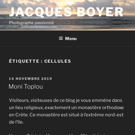
Aller
JACQUES BOYER
au
contenu
Photographe passionné
principal
Menu
ÉTIQUETTE :
CELLULES
PUBLIÉ
14 NOVEMBRE 2019
LE
Moni Toplou
Visiteurs, visiteuses de ce blog je vous emmène dans
un lieu religieux, exactement un monastère orthodoxe
en Crète. Ce monastère est situé à l’extrême nord-est
de l’île.