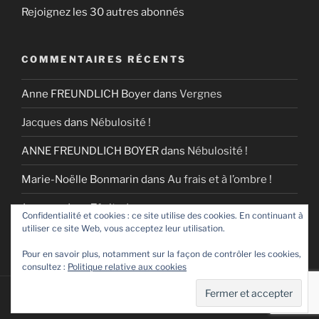
Rejoignez les 30 autres abonnés
COMMENTAIRES RÉCENTS
Anne FREUNDLICH Boyer
dans
Vergnes
Jacques
dans
Nébulosité !
ANNE FREUNDLICH BOYER
dans
Nébulosité !
Marie-Noëlle Bonmarin
dans
Au frais et à l’ombre !
Jacques
dans
Zénitude
Confidentialité et cookies : ce site utilise des cookies. En continuant à
utiliser ce site Web, vous acceptez leur utilisation.
Pour en savoir plus, notamment sur la façon de contrôler les cookies,
consultez :
Politique relative aux cookies