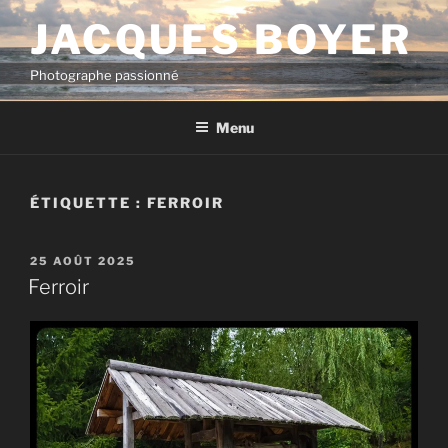
Aller
JACQUES BOYER
au
contenu
Photographe passionné
principal
Menu
ÉTIQUETTE :
FERROIR
PUBLIÉ
25 AOÛT 2025
LE
Ferroir