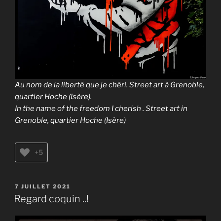
Au nom de la liberté que je chéri. Street art à Grenoble,
quartier Hoche (Isère).
In the name of the freedom I cherish . Street art in
Grenoble, quartier Hoche (Isère)
+5
PUBLIÉ
7 JUILLET 2021
LE
Regard coquin ..!