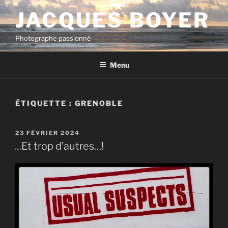
Aller
JACQUES BOYER
au
contenu
Photographe passionné
principal
Menu
ÉTIQUETTE :
GRENOBLE
PUBLIÉ
23 FÉVRIER 2024
LE
…Et trop d’autres…!