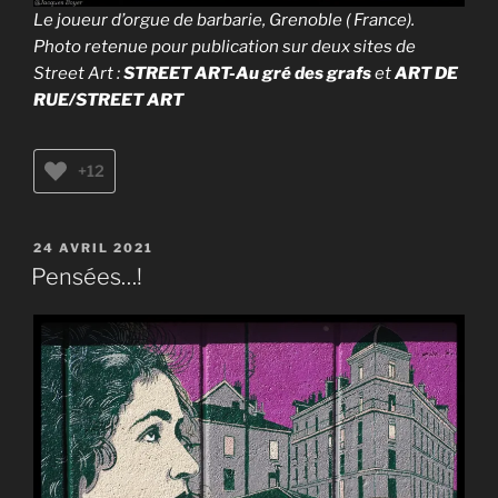
Le joueur d’orgue de barbarie, Grenoble ( France).
Photo retenue pour publication sur deux sites de
Street Art :
STREET ART-Au gré des grafs
et
ART DE
RUE/STREET ART
+12
PUBLIÉ
24 AVRIL 2021
LE
Pensées…!