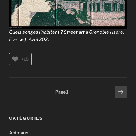
Quels songes l’habitent ? Street art à Grenoble ( Isère,
France ) . Avril 2021.
+15
Pagination
Page
Page
1
suiv
des
publications
CATÉGORIES
Animaux