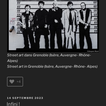
Street art dans Grenoble (Isère, Auvergne- Rhône-
Alpes)
Street art in Grenoble (Isère, Auvergne- Rhône- Alpes)
+4
PUBLIÉ
14 SEPTEMBRE 2023
LE
Infini !