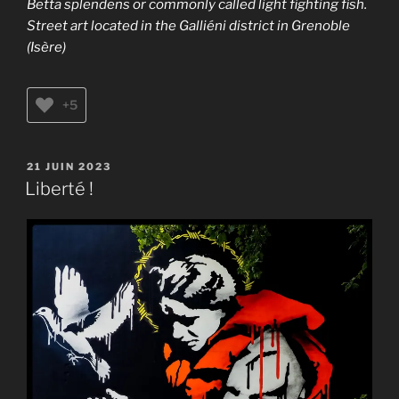
Betta splendens or commonly called light fighting fish.
Street art located in the Galliéni district in Grenoble
(Isère)
+5
PUBLIÉ
21 JUIN 2023
LE
Liberté !