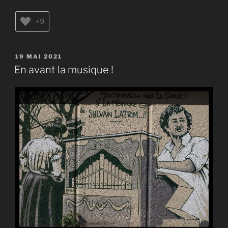
+9
PUBLIÉ
19 MAI 2021
LE
En avant la musique !