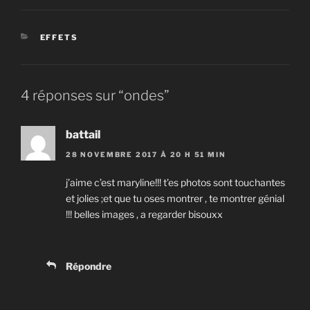
CATÉGORIES
EFFETS
4 réponses sur “ondes”
battail
28 NOVEMBRE 2017 À 20 H 51 MIN
j’aime c’est maryline!!! t’es photos sont touchantes
et jolies ;et que tu oses montrer , te montrer génial
!!! belles images , a regarder bisouxx
Répondre