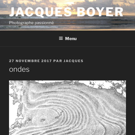
Aller
JACQUES BOYER
au
contenu
Photographe passionné
principal
Menu
PUBLIÉ
27 NOVEMBRE 2017
PAR
JACQUES
LE
ondes