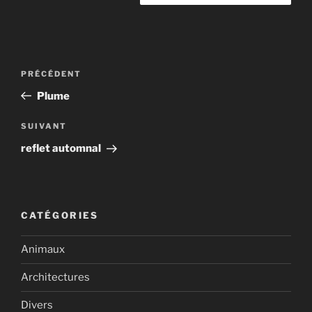
Navigation
Article
PRÉCÉDENT
de
précédent
Plume
l’article
Article
SUIVANT
suivant
reflet automnal
CATÉGORIES
Animaux
Architectures
Divers