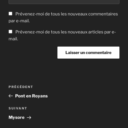
Prévenez-moi de tous les nouveaux commentaires
par e-mail.
Prévenez-moi de tous les nouveaux articles par e-
mail.
Navigation
Article
PRÉCÉDENT
de
précédent
Pont en Royans
l’article
Article
SUIVANT
suivant
Mysore