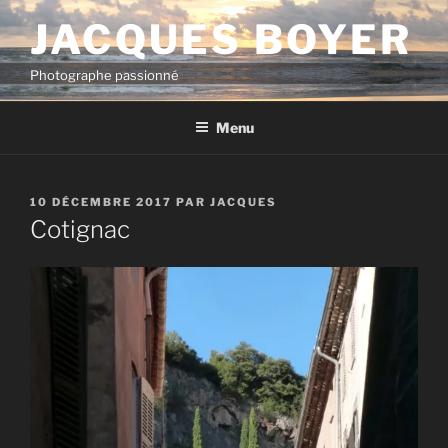
Aller
JACQUES BOYER
au
contenu
Photographe passionné
principal
Menu
PUBLIÉ
10 DÉCEMBRE 2017
PAR
JACQUES
LE
Cotignac