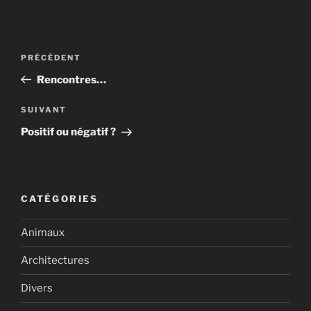
Navigation
Article
PRÉCÉDENT
de
précédent
Rencontres…
l’article
Article
SUIVANT
suivant
Positif ou négatif ?
CATÉGORIES
Animaux
Architectures
Divers