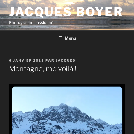
Aller
JACQUES BOYER
au
contenu
Photographe passionné
principal
Menu
PUBLIÉ
6 JANVIER 2018
PAR
JACQUES
LE
Montagne, me voilà !