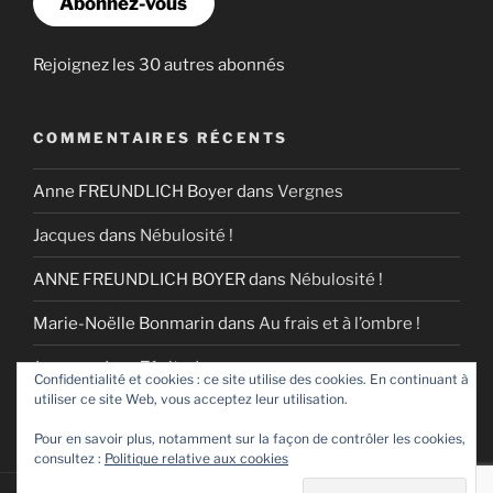
Abonnez-vous
Rejoignez les 30 autres abonnés
COMMENTAIRES RÉCENTS
Anne FREUNDLICH Boyer
dans
Vergnes
Jacques
dans
Nébulosité !
ANNE FREUNDLICH BOYER
dans
Nébulosité !
Marie-Noëlle Bonmarin
dans
Au frais et à l’ombre !
Jacques
dans
Zénitude
Confidentialité et cookies : ce site utilise des cookies. En continuant à
utiliser ce site Web, vous acceptez leur utilisation.
Pour en savoir plus, notamment sur la façon de contrôler les cookies,
consultez :
Politique relative aux cookies