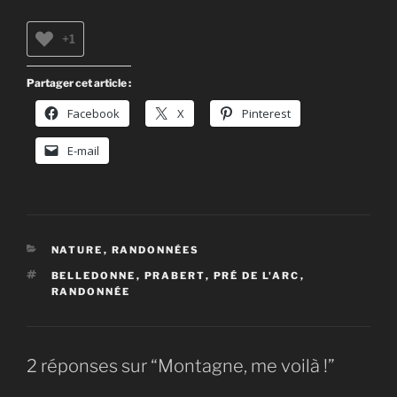
+1
Partager cet article :
Facebook
X
Pinterest
E-mail
CATÉGORIES
NATURE
,
RANDONNÉES
ÉTIQUETTES
BELLEDONNE
,
PRABERT
,
PRÉ DE L'ARC
,
RANDONNÉE
2 réponses sur “Montagne, me voilà !”