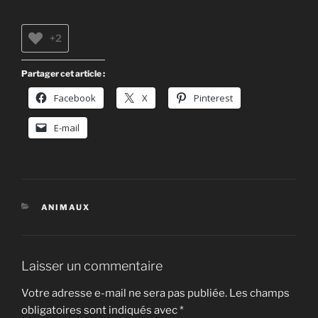
+2
Partager cet article :
Facebook
X
Pinterest
E-mail
CATÉGORIES
ANIMAUX
Laisser un commentaire
Votre adresse e-mail ne sera pas publiée.
Les champs
obligatoires sont indiqués avec
*