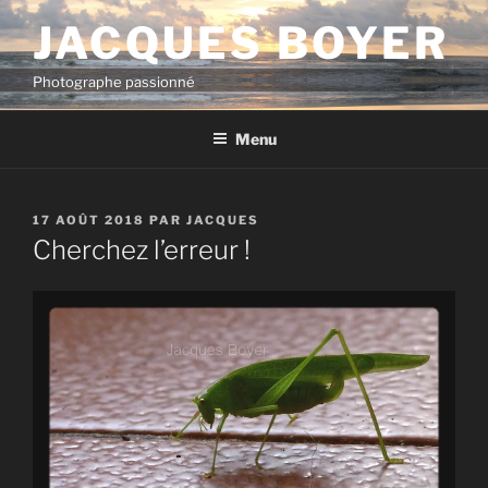
Aller
JACQUES BOYER
au
contenu
Photographe passionné
principal
Menu
PUBLIÉ
17 AOÛT 2018
PAR
JACQUES
LE
Cherchez l’erreur !