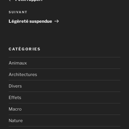
l’article
Article
SUIVANT
suivant
Légèreté suspendue
CATÉGORIES
Animaux
Architectures
Divers
Effets
Macro
Nature