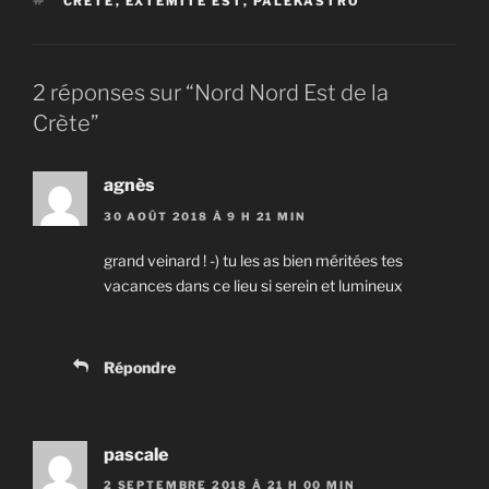
ÉTIQUETTES
CRÈTE
,
EXTÉMITÉ EST
,
PALÉKASTRO
2 réponses sur “Nord Nord Est de la
Crète”
agnès
30 AOÛT 2018 À 9 H 21 MIN
grand veinard ! -) tu les as bien méritées tes
vacances dans ce lieu si serein et lumineux
Répondre
pascale
2 SEPTEMBRE 2018 À 21 H 00 MIN