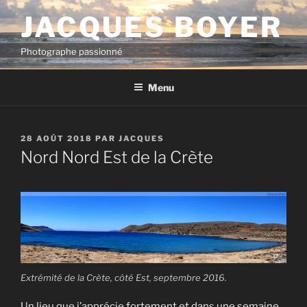
Aller
JACQUES BOYER
au
contenu
Photographe passionné
principal
Menu
PUBLIÉ
28 AOÛT 2018
PAR
JACQUES
LE
Nord Nord Est de la Crète
Extrémité de la Crète, côté Est, septembre 2016.
Un lieu que j’apprécie fortement et dans une semaine