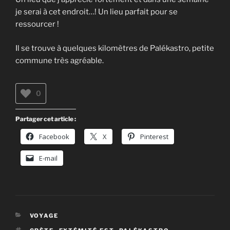
je serai à cet endroit…! Un lieu parfait pour se
ressourcer !
Il se trouve à quelques kilomètres de Palékastro, petite
commune très agréable.
0
Partager cet article :
Facebook
X
Pinterest
E-mail
CATÉGORIES
VOYAGE