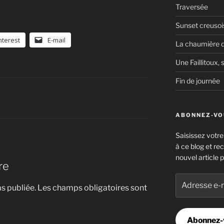
Traversée
Sunset creusoi
nterest
E-mail
La chaumière d
Une Faillitoux, s
Fin de journée
ABONNEZ-VOU
Saisissez votr
à ce blog et re
nouvel article p
re
Adresse
s publiée.
Les champs obligatoires sont
e-
mail
Abonnez-