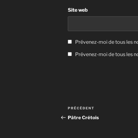
Site web
Prévenez-moi de tous les 
Prévenez-moi de tous les no
Navigation
Article
PRÉCÉDENT
de
précédent
Pâtre Crétois
l’article