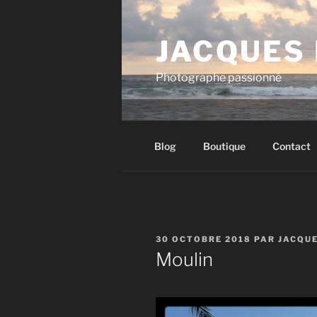
Aller
au
JACQUES
contenu
principal
Photographe passionné
Blog
Boutique
Contact
PUBLIÉ
30 OCTOBRE 2018
PAR
JACQU
LE
Moulin