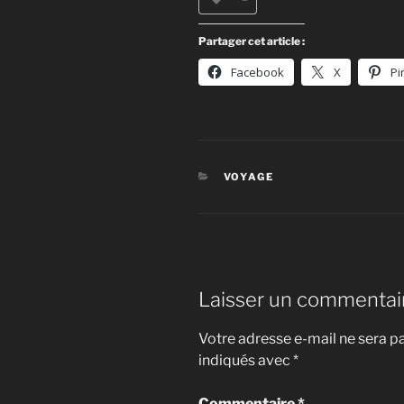
Partager cet article :
Facebook
X
Pi
CATÉGORIES
VOYAGE
Laisser un commentai
Votre adresse e-mail ne sera pa
indiqués avec
*
Commentaire
*