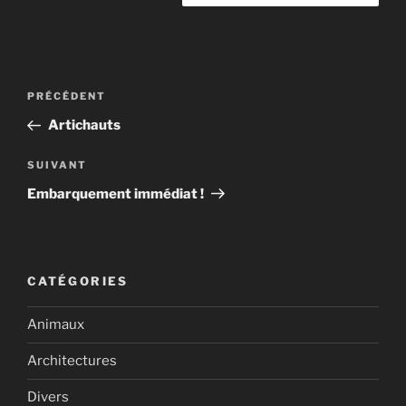
Navigation
Article
PRÉCÉDENT
de
précédent
Artichauts
l’article
Article
SUIVANT
suivant
Embarquement immédiat !
CATÉGORIES
Animaux
Architectures
Divers