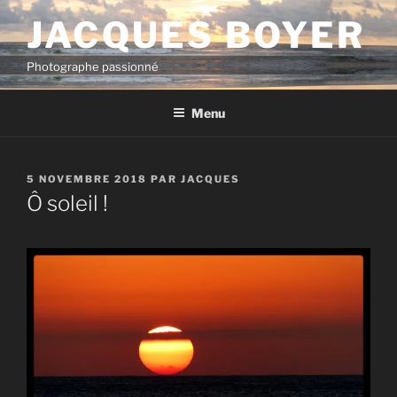
Aller
JACQUES BOYER
au
contenu
Photographe passionné
principal
Menu
PUBLIÉ
5 NOVEMBRE 2018
PAR
JACQUES
LE
Ô soleil !