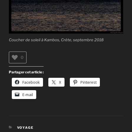
Coucher de soleil à Kambos, Crète, septembre 2018
0
Partager cet article :
Facebook
X
Pinterest
E-mail
CATÉGORIES
VOYAGE