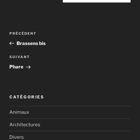
Navigation
Article
PRÉCÉDENT
de
précédent
Brassens bis
l’article
Article
SUIVANT
suivant
Phare
CATÉGORIES
Animaux
Architectures
Divers