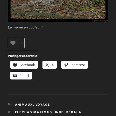
Le même en couleur !
+1
Partager cet article :
Facebook
X
Pinterest
E-mail
CATÉGORIES
ANIMAUX
,
VOYAGE
ÉTIQUETTES
ELEPHAS MAXIMUS
,
INDE
,
KÉRALA