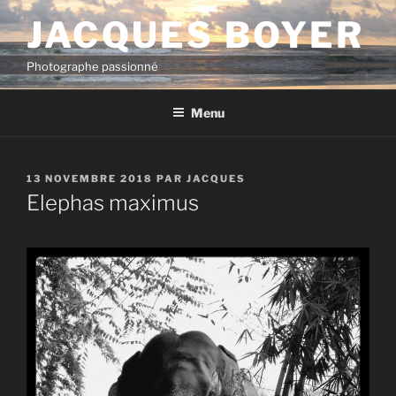
Aller
JACQUES BOYER
au
contenu
Photographe passionné
principal
Menu
PUBLIÉ
13 NOVEMBRE 2018
PAR
JACQUES
LE
Elephas maximus