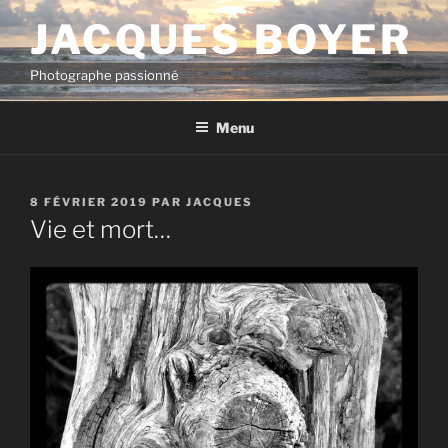
Aller
JACQUES BOYER
au
contenu
Photographe passionné
principal
Menu
PUBLIÉ
8 FÉVRIER 2019
PAR
JACQUES
LE
Vie et mort…