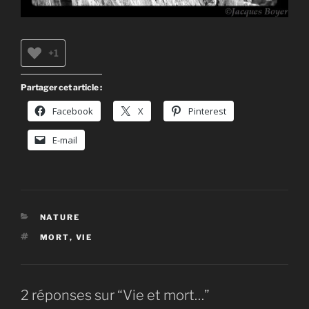
+1
Partager cet article :
Facebook
X
Pinterest
E-mail
CATÉGORIES
NATURE
ÉTIQUETTES
MORT
,
VIE
2 réponses sur “Vie et mort…”