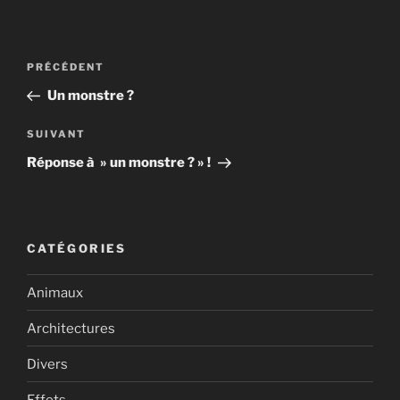
Navigation
Article
PRÉCÉDENT
de
précédent
Un monstre ?
l’article
Article
SUIVANT
suivant
Réponse à » un monstre ? » !
CATÉGORIES
Animaux
Architectures
Divers
Effets