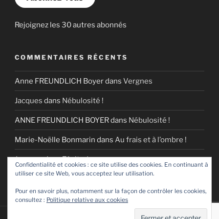
Rejoignez les 30 autres abonnés
COMMENTAIRES RÉCENTS
Anne FREUNDLICH Boyer
dans
Vergnes
Jacques
dans
Nébulosité !
ANNE FREUNDLICH BOYER
dans
Nébulosité !
Marie-Noëlle Bonmarin
dans
Au frais et à l’ombre !
Jacques
dans
Zénitude
Confidentialité et cookies : ce site utilise des cookies. En continuant à
utiliser ce site Web, vous acceptez leur utilisation.
Pour en savoir plus, notamment sur la façon de contrôler les cookies,
consultez :
Politique relative aux cookies