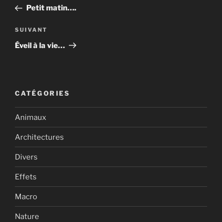
de
précédent
Petit matin….
l’article
Article
SUIVANT
suivant
Éveil à la vie…
CATÉGORIES
Animaux
Architectures
Divers
Effets
Macro
Nature