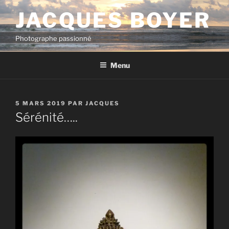
Aller
JACQUES BOYER
au
contenu
Photographe passionné
principal
Menu
PUBLIÉ
5 MARS 2019
PAR
JACQUES
LE
Sérénité…..