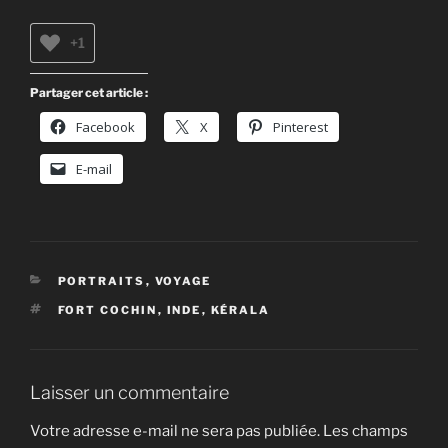
+1
Partager cet article :
Facebook
X
Pinterest
E-mail
CATÉGORIES
PORTRAITS
,
VOYAGE
ÉTIQUETTES
FORT COCHIN
,
INDE
,
KÉRALA
Laisser un commentaire
Votre adresse e-mail ne sera pas publiée.
Les champs