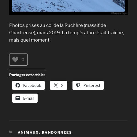
Photos prises au col de la Ruchère (massif de
Chartreuse), mars 2019. La température était fraiche,
mais quel moment !
0
Partager cet article :
Facebook
X
Pinterest
E-mail
CATÉGORIES
ANIMAUX
,
RANDONNÉES