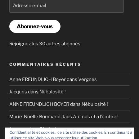
Adresse
e-
mail
Abonnez-vous
Rejoignez les 30 autres abonnés
COMMENTAIRES RÉCENTS
Anne FREUNDLICH Boyer
dans
Vergnes
Jacques
dans
Nébulosité !
ANNE FREUNDLICH BOYER
dans
Nébulosité !
Marie-Noëlle Bonmarin
dans
Au frais et à l’ombre !
Jacques
dans
Zénitude
Confidentialité et cookies : ce site utilise des cookies. En continuant à
utiliser ce site Web, vous acceptez leur utilisation.