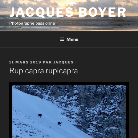
Aller
JACQUES BOYER
au
contenu
Photographe passionné
principal
Menu
PUBLIÉ
11 MARS 2019
PAR
JACQUES
LE
Rupicapra rupicapra