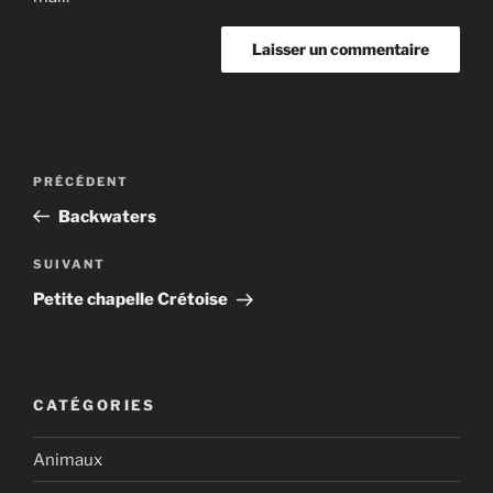
Navigation
Article
PRÉCÉDENT
de
précédent
Backwaters
l’article
Article
SUIVANT
suivant
Petite chapelle Crétoise
CATÉGORIES
Animaux