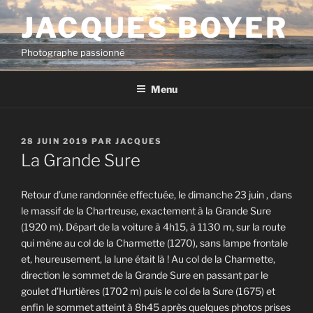
Aller
JACQUES BOYER
au
contenu
Photographe passionné
principal
Menu
PUBLIÉ
28 JUIN 2019
PAR
JACQUES
LE
La Grande Sure
Retour d’une randonnée effectuée, le dimanche 23 juin , dans
le massif de la Chartreuse, exactement à la Grande Sure
(1920 m). Départ de la voiture à 4h15, à 1130 m, sur la route
qui mène au col de la Charmette (1270), sans lampe frontale
et, heureusement, la lune était là ! Au col de la Charmette,
direction le sommet de la Grande Sure en passant par le
goulet d’Hurtières (1702 m) puis le col de la Sure (1675) et
enfin le sommet atteint à 8h45 après quelques photos prises