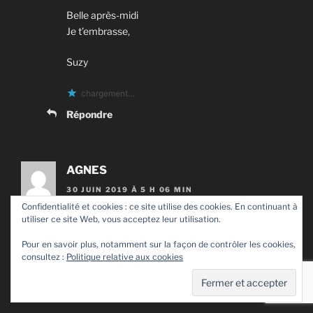
Belle après-midi
Je t’embrasse,
Suzy
chargement…
Répondre
AGNES
30 JUIN 2019 À 5 H 06 MIN
Confidentialité et cookies : ce site utilise des cookies. En continuant à
fabuleux !
utiliser ce site Web, vous acceptez leur utilisation.
Pour en savoir plus, notamment sur la façon de contrôler les cookies,
chargement…
consultez :
Politique relative aux cookies
Répondre