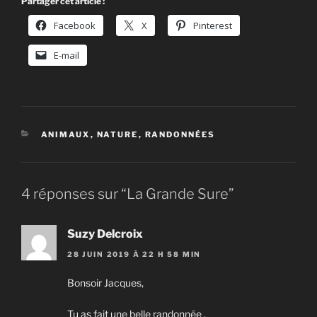
Partager cet article :
Facebook
X
Pinterest
E-mail
CATÉGORIES
ANIMAUX
,
NATURE
,
RANDONNÉES
4 réponses sur “La Grande Sure”
Suzy Delcroix
28 JUIN 2019 À 22 H 58 MIN
Bonsoir Jacques,
Tu as fait une belle randonnée ,