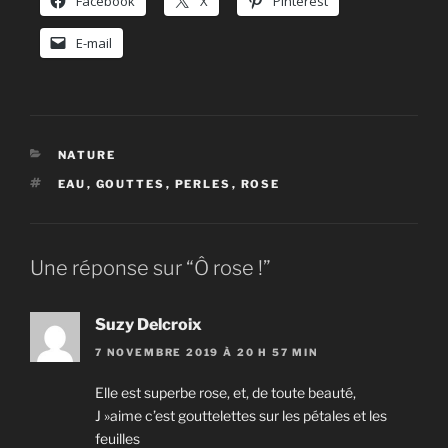
Facebook
X
Pinterest
E-mail
CATÉGORIES
NATURE
ÉTIQUETTES
EAU
,
GOUTTES
,
PERLES
,
ROSE
Une réponse sur “Ô rose !”
Suzy Delcroix
7 NOVEMBRE 2019 À 20 H 57 MIN
Elle est superbe rose, et, de toute beauté,
J »aime c’est gouttelettes sur les pétales et les
feuilles