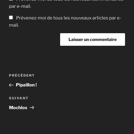
par e-mail.
Prévenez-moi de tous les nouveaux articles par e-
mail.
Navigation
Article
PRÉCÉDENT
de
précédent
Pipaillon !
l’article
Article
SUIVANT
suivant
Mochlos