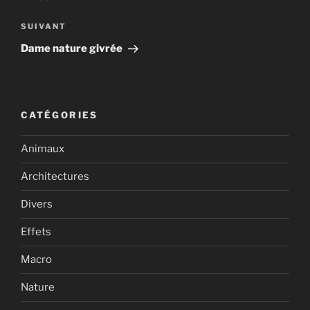
l’article
Article
SUIVANT
suivant
Dame nature givrée
CATÉGORIES
Animaux
Architectures
Divers
Effets
Macro
Nature