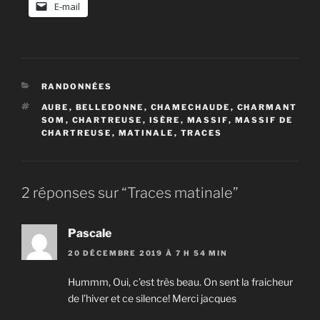
E-mail
CATÉGORIES
RANDONNÉES
ÉTIQUETTES
AUBE
,
BELLEDONNE
,
CHAMECHAUDE
,
CHARMANT
SOM
,
CHARTREUSE
,
ISÈRE
,
MASSIF
,
MASSIF DE
CHARTREUSE
,
MATINALE
,
TRACES
2 réponses sur “Traces matinale”
Pascale
20 DÉCEMBRE 2019 À 7 H 54 MIN
Hummm, Oui, c’est très beau. On sent la fraicheur
de l’hiver et ce silence! Merci jacques