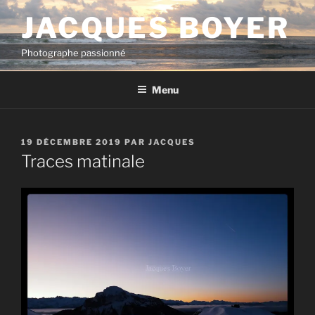
Aller
JACQUES BOYER
au
contenu
Photographe passionné
principal
Menu
PUBLIÉ
19 DÉCEMBRE 2019
PAR
JACQUES
LE
Traces matinale