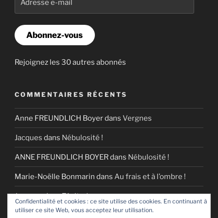
e-
mail
Abonnez-vous
Rejoignez les 30 autres abonnés
COMMENTAIRES RÉCENTS
Anne FREUNDLICH Boyer
dans
Vergnes
Jacques
dans
Nébulosité !
ANNE FREUNDLICH BOYER
dans
Nébulosité !
Marie-Noëlle Bonmarin
dans
Au frais et à l’ombre !
Jacques
dans
Zénitude
Confidentialité et cookies : ce site utilise des cookies. En continuant à
utiliser ce site Web, vous acceptez leur utilisation.