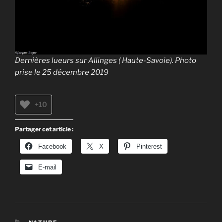
Dernières lueurs sur Allinges ( Haute-Savoie). Photo
prise le 25 décembre 2019
+10
Partager cet article :
Facebook
X
Pinterest
E-mail
CATÉGORIES