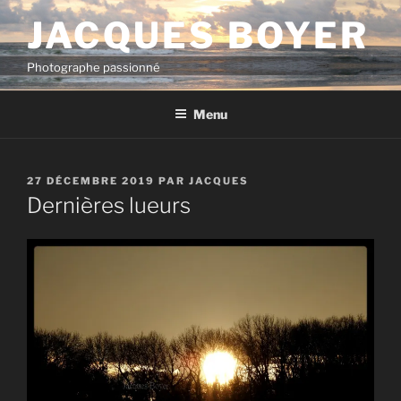
Aller
JACQUES BOYER
au
contenu
Photographe passionné
principal
Menu
PUBLIÉ
27 DÉCEMBRE 2019
PAR
JACQUES
LE
Dernières lueurs