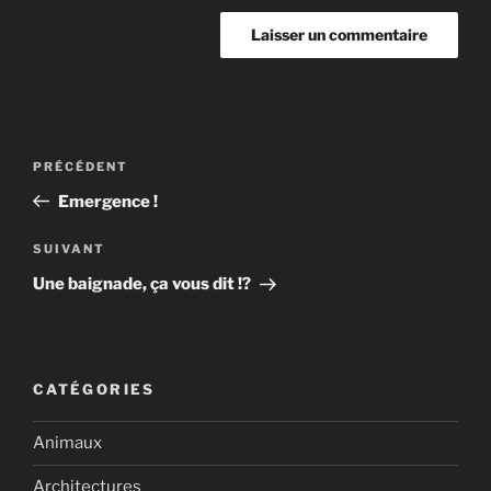
Navigation
Article
PRÉCÉDENT
de
précédent
Emergence !
l’article
Article
SUIVANT
suivant
Une baignade, ça vous dit !?
CATÉGORIES
Animaux
Architectures