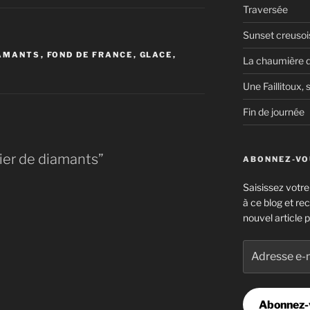
Traversée
Sunset creusoi
AMANTS
,
FOND DE FRANCE
,
GLACE
,
La chaumière d
Une Faillitoux, s
Fin de journée
ier de diamants”
ABONNEZ-VOU
Saisissez votr
à ce blog et re
nouvel article p
Adresse
e-
mail
Abonnez-