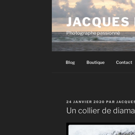
Aller
au
JACQUES
contenu
principal
Photographe passionné
Blog
Boutique
Contact
PUBLIÉ
24 JANVIER 2020
PAR
JACQUE
LE
Un collier de diam