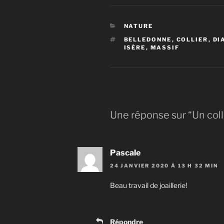
CATÉGORIES
NATURE
ÉTIQUETTES
BELLEDONNE
,
COLLIER
,
DI
ISÈRE
,
MASSIF
Une réponse sur “Un coll
Pascale
24 JANVIER 2020 À 13 H 32 MIN
Beau travail de joaillerie!
Répondre