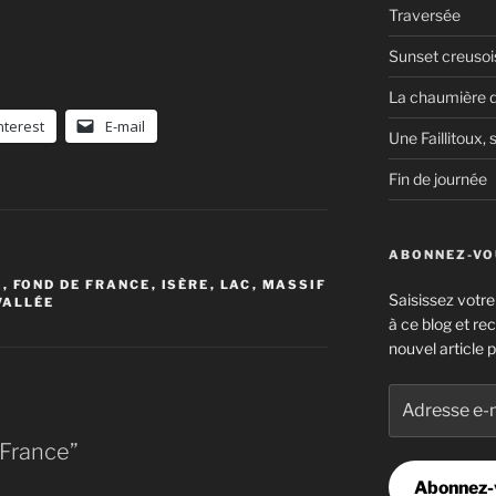
Traversée
Sunset creusoi
La chaumière d
nterest
E-mail
Une Faillitoux, s
Fin de journée
ABONNEZ-VOU
E
,
FOND DE FRANCE
,
ISÈRE
,
LAC
,
MASSIF
Saisissez votr
VALLÉE
à ce blog et re
nouvel article p
Adresse
e-
mail
 France”
Abonnez-