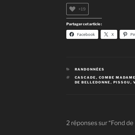
+19
Partager cet article :
Facebook
X
Pi
CATÉGORIES
RANDONNÉES
ÉTIQUETTES
CASCADE
,
COMBE MADAM
DE BELLEDONNE
,
PISSOU
,
2 réponses sur “Fond de