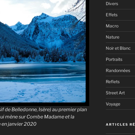
Divers
Effets
Macro
Nature
Noir et Blanc
Portraits
Randonnées
Reflets
Street Art
Voyage
if de Belledonne, Isère) au premier plan
ée qui mène sur Combe Madame et la
 en janvier 2020
ARTICLES R