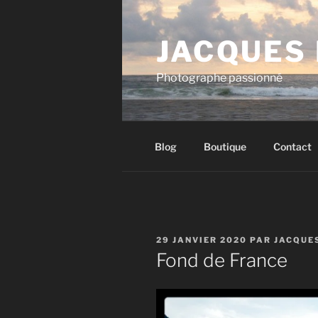
Aller
au
JACQUES
contenu
principal
Photographe passionné
Blog
Boutique
Contact
PUBLIÉ
29 JANVIER 2020
PAR
JACQUE
LE
Fond de France