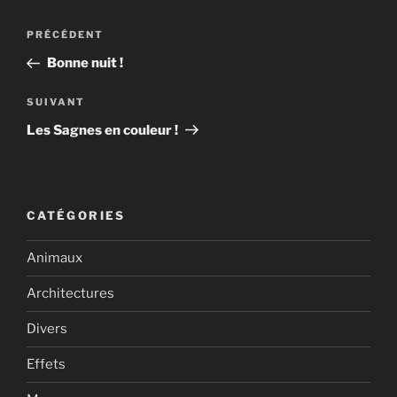
Navigation
Article
PRÉCÉDENT
de
précédent
Bonne nuit !
l’article
Article
SUIVANT
suivant
Les Sagnes en couleur !
CATÉGORIES
Animaux
Architectures
Divers
Effets