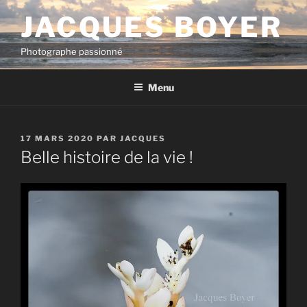
Aller
JACQUES BOYER
au
contenu
Photographe passionné
principal
Menu
PUBLIÉ
17 MARS 2020
PAR
JACQUES
LE
Belle histoire de la vie !