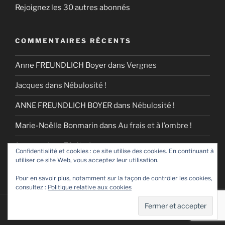
Rejoignez les 30 autres abonnés
COMMENTAIRES RÉCENTS
Anne FREUNDLICH Boyer
dans
Vergnes
Jacques
dans
Nébulosité !
ANNE FREUNDLICH BOYER
dans
Nébulosité !
Marie-Noëlle Bonmarin
dans
Au frais et à l’ombre !
Jacques
dans
Zénitude
Confidentialité et cookies : ce site utilise des cookies. En continuant à
utiliser ce site Web, vous acceptez leur utilisation.
Pour en savoir plus, notamment sur la façon de contrôler les cookies,
consultez :
Politique relative aux cookies