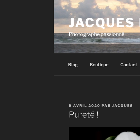
Aller
au
JACQUES
contenu
principal
Photographe passionné
Blog
Boutique
Contact
PUBLIÉ
9 AVRIL 2020
PAR
JACQUES
LE
Pureté !