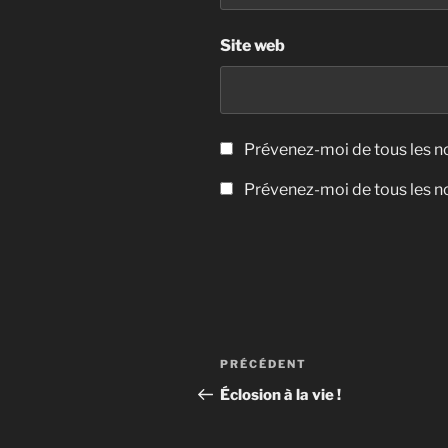
Site web
Prévenez-moi de tous les 
Prévenez-moi de tous les no
Navigation
Article
PRÉCÉDENT
de
précédent
Éclosion à la vie !
l’article