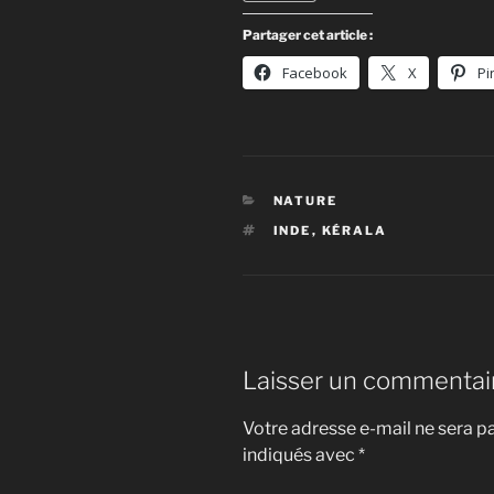
Partager cet article :
Facebook
X
Pi
CATÉGORIES
NATURE
ÉTIQUETTES
INDE
,
KÉRALA
Laisser un commentai
Votre adresse e-mail ne sera pa
indiqués avec
*