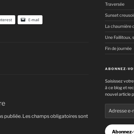
Traversée
Sunset creusoi
nterest
E-mail
La chaumière d
Une Faillitoux, s
Fin de journée
ABONNEZ-VOU
Saisissez votr
à ce blog et re
nouvel article p
re
Adresse
e-
s publiée.
Les champs obligatoires sont
mail
Abonnez-