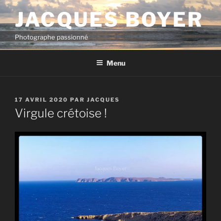
Aller
JACQUES BOYER
au
contenu
Photographe passionné
principal
Menu
PUBLIÉ
17 AVRIL 2020
PAR
JACQUES
LE
Virgule crétoise !