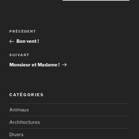
Navigation
Article
PRÉCÉDENT
de
précédent
Bon vent !
l’article
Article
SUIVANT
suivant
Monsieur et Madame !
CATÉGORIES
Animaux
Architectures
Divers