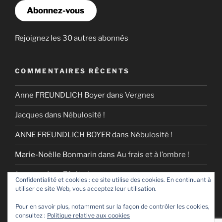
Abonnez-vous
Rejoignez les 30 autres abonnés
COMMENTAIRES RÉCENTS
Anne FREUNDLICH Boyer
dans
Vergnes
Jacques
dans
Nébulosité !
ANNE FREUNDLICH BOYER
dans
Nébulosité !
Marie-Noëlle Bonmarin
dans
Au frais et à l’ombre !
Jacques
dans
Zénitude
Confidentialité et cookies : ce site utilise des cookies. En continuant à
utiliser ce site Web, vous acceptez leur utilisation.
Pour en savoir plus, notamment sur la façon de contrôler les cookies,
consultez :
Politique relative aux cookies