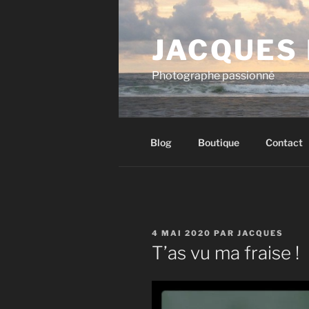
Aller
au
JACQUES
contenu
principal
Photographe passionné
Blog
Boutique
Contact
PUBLIÉ
4 MAI 2020
PAR
JACQUES
LE
T’as vu ma fraise !