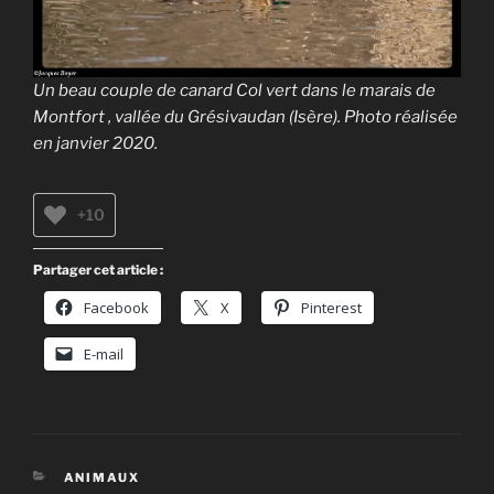
Un beau couple de canard Col vert dans le marais de
Montfort , vallée du Grésivaudan (Isère). Photo réalisée
en janvier 2020.
+10
Partager cet article :
Facebook
X
Pinterest
E-mail
CATÉGORIES
ANIMAUX