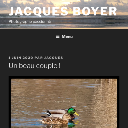
Aller
JACQUES BOYER
au
contenu
Photographe passionné
principal
Menu
PUBLIÉ
1 JUIN 2020
PAR
JACQUES
LE
Un beau couple !