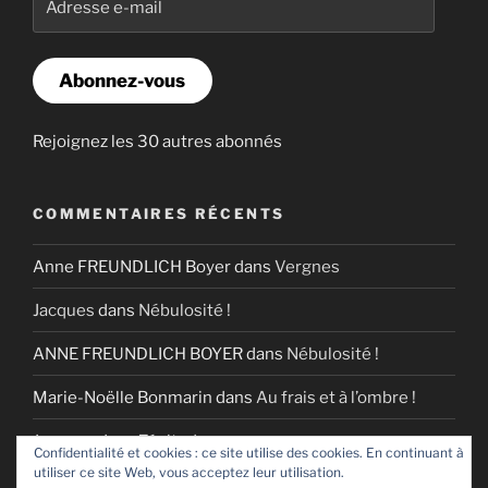
e-
mail
Abonnez-vous
Rejoignez les 30 autres abonnés
COMMENTAIRES RÉCENTS
Anne FREUNDLICH Boyer
dans
Vergnes
Jacques
dans
Nébulosité !
ANNE FREUNDLICH BOYER
dans
Nébulosité !
Marie-Noëlle Bonmarin
dans
Au frais et à l’ombre !
Jacques
dans
Zénitude
Confidentialité et cookies : ce site utilise des cookies. En continuant à
utiliser ce site Web, vous acceptez leur utilisation.