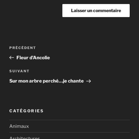
Navigation
Article
PRÉCÉDENT
de
précédent
Fleur d’Ancolie
l’article
Article
SUIVANT
suivant
Sur mon arbre perché…je chante
CATÉGORIES
Animaux
Architectures