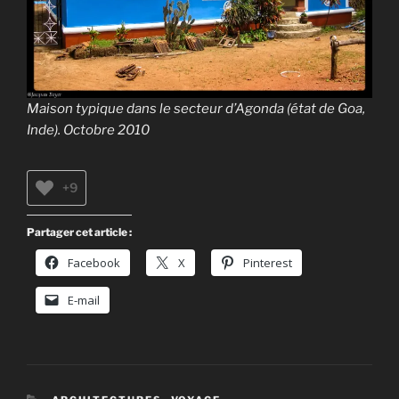
Maison typique dans le secteur d’Agonda (état de Goa,
Inde). Octobre 2010
+9
Partager cet article :
Facebook
X
Pinterest
E-mail
CATÉGORIES