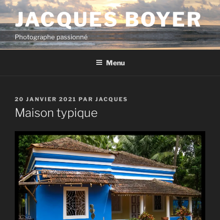
Aller
JACQUES BOYER
au
contenu
Photographe passionné
principal
Menu
PUBLIÉ
20 JANVIER 2021
PAR
JACQUES
LE
Maison typique