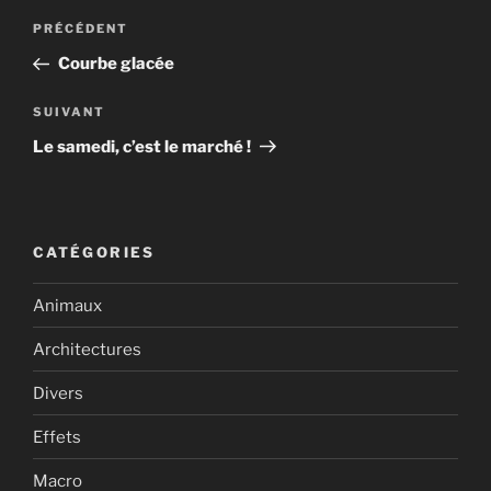
Navigation
Article
PRÉCÉDENT
de
précédent
Courbe glacée
l’article
Article
SUIVANT
suivant
Le samedi, c’est le marché !
CATÉGORIES
Animaux
Architectures
Divers
Effets
Macro