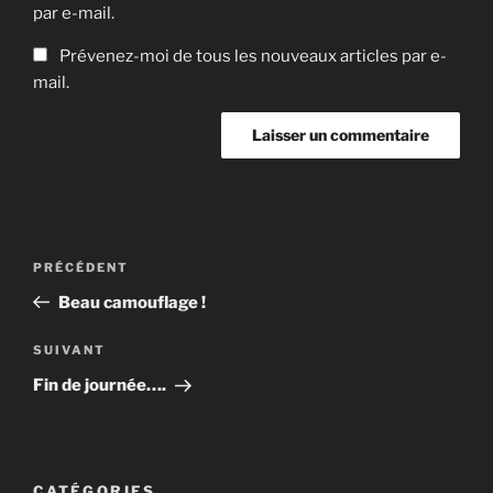
par e-mail.
Prévenez-moi de tous les nouveaux articles par e-
mail.
Navigation
Article
PRÉCÉDENT
de
précédent
Beau camouflage !
l’article
Article
SUIVANT
suivant
Fin de journée….
CATÉGORIES