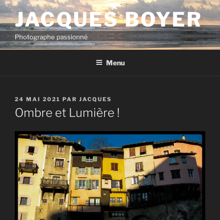
Aller
JACQUES BOYER
au
contenu
Photographe passionné
principal
Menu
PUBLIÉ
24 MAI 2021
PAR
JACQUES
LE
Ombre et Lumière !