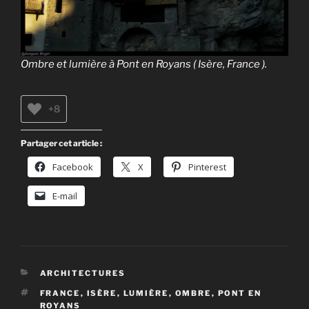
Ombre et lumière à Pont en Royans ( Isère, France ).
+8
Partager cet article :
Facebook
X
Pinterest
E-mail
CATÉGORIES
ARCHITECTURES
ÉTIQUETTES
FRANCE
,
ISÈRE
,
LUMIÈRE
,
OMBRE
,
PONT EN
ROYANS