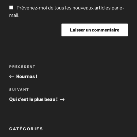
Prévenez-moi de tous les nouveaux articles par e-
mail.
Navigation
Article
PRÉCÉDENT
de
précédent
Kournas !
l’article
Article
SUIVANT
suivant
Qui c’est le plus beau !
CATÉGORIES