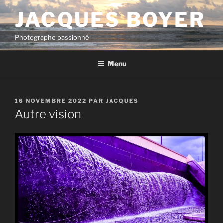
Aller
JACQUES BOYER
au
contenu
Photographe passionné
principal
Menu
PUBLIÉ
16 NOVEMBRE 2022
PAR
JACQUES
LE
Autre vision