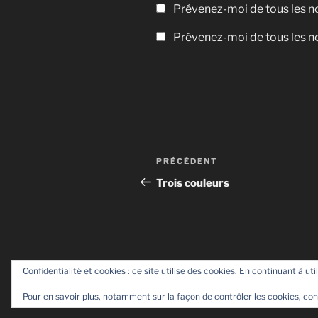
Prévenez-moi de tous les 
Prévenez-moi de tous les no
Navigation
Article
PRÉCÉDENT
de
précédent
Trois couleurs
l’article
Confidentialité et cookies : ce site utilise des cookies. En continuant à uti
Pour en savoir plus, notamment sur la façon de contrôler les cookies, con