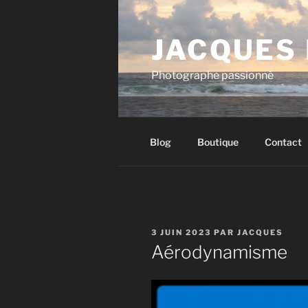
Aller
au
JACQUES
contenu
principal
Photographe passionné
Blog
Boutique
Contact
PUBLIÉ
3 JUIN 2023
PAR
JACQUES
LE
Aérodynamisme