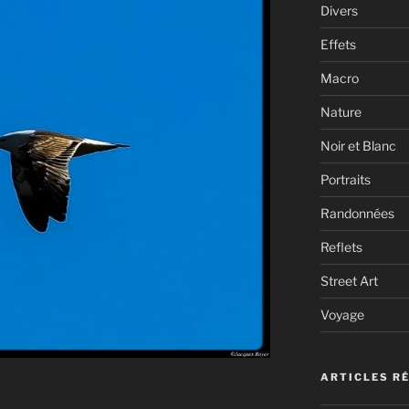
Divers
Effets
Macro
Nature
Noir et Blanc
Portraits
Randonnées
Reflets
Street Art
Voyage
ARTICLES R