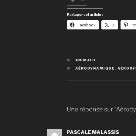
Partager cet article :
Facebook
X
Pi
CATÉGORIES
ANIMAUX
ÉTIQUETTES
AÉRODYNAMIQUE
,
AÉRODY
Une réponse sur “Aéro
PASCALE MALASSIS