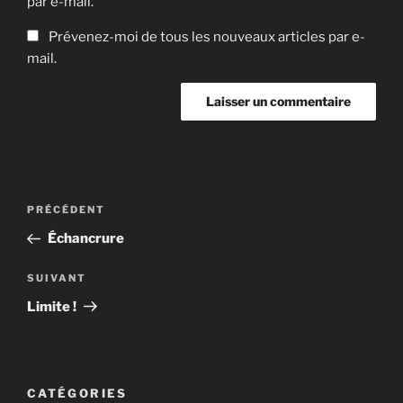
par e-mail.
Prévenez-moi de tous les nouveaux articles par e-
mail.
Navigation
Article
PRÉCÉDENT
de
précédent
Échancrure
l’article
Article
SUIVANT
suivant
Limite !
CATÉGORIES