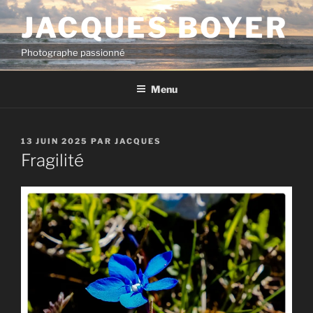
Aller
JACQUES BOYER
au
contenu
Photographe passionné
principal
Menu
PUBLIÉ
13 JUIN 2025
PAR
JACQUES
LE
Fragilité