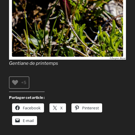
Gentiane de printemps
+5
Partager cet article :
Facebook
X
Pinterest
E-mail