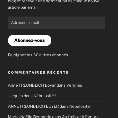
blog et recevoir une notification de chaque nouvel
article par email.
Adresse
e-
mail
Abonnez-vous
Rejoignez les 30 autres abonnés
COMMENTAIRES RÉCENTS
Anne FREUNDLICH Boyer
dans
Vergnes
Jacques
dans
Nébulosité !
ANNE FREUNDLICH BOYER
dans
Nébulosité !
Marie-Noëlle Bonmarin
dans
Au frais et à l’ombre !