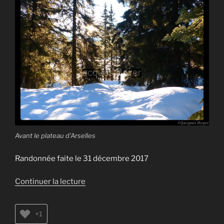
Avant le plateau d’Arselles
Randonnée faite le 31 décembre 2017
de
Continuer la lecture
« Balade
au
+1
lac