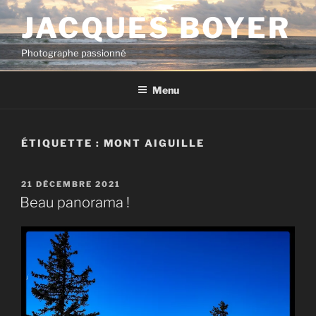
Aller
JACQUES BOYER
au
contenu
Photographe passionné
principal
Menu
ÉTIQUETTE :
MONT AIGUILLE
PUBLIÉ
21 DÉCEMBRE 2021
LE
Beau panorama !