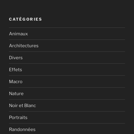
Achard
et
col
CATÉGORIES
de
l’Infernet »
Animaux
Architectures
Divers
Effets
Macro
Nature
Noir et Blanc
Portraits
Randonnées