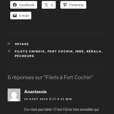
Facebook
X
Pinterest
E-mail
CATÉGORIES
VOYAGE
ÉTIQUETTES
FILETS CHINOIS
,
FORT COCHIN
,
INDE
,
KÉRALA
,
PÉCHEURS
6 réponses sur “Filets à Fort Cochin”
Anastassia
19 AOÛT 2018 À 17 H 41 MIN
Ce n’est pas bête ! C’est l’âme très sensible qui