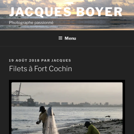
Aller
JACQUES BOYER
au
contenu
Photographe passionné
principal
Menu
PUBLIÉ
19 AOÛT 2018
PAR
JACQUES
LE
Filets à Fort Cochin