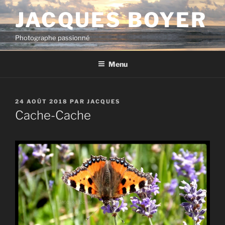
Aller
JACQUES BOYER
au
contenu
Photographe passionné
principal
Menu
PUBLIÉ
24 AOÛT 2018
PAR
JACQUES
LE
Cache-Cache