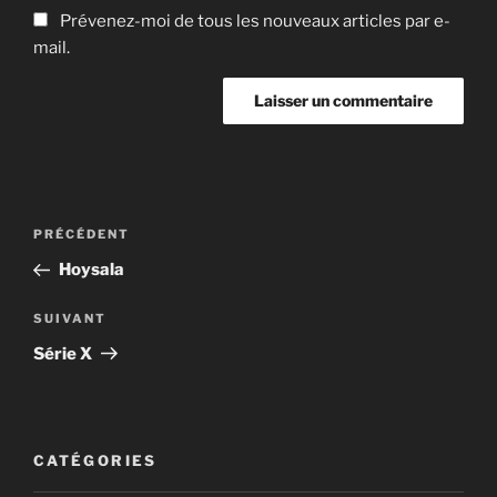
Prévenez-moi de tous les nouveaux articles par e-
mail.
Navigation
Article
PRÉCÉDENT
de
précédent
Hoysala
l’article
Article
SUIVANT
suivant
Série X
CATÉGORIES