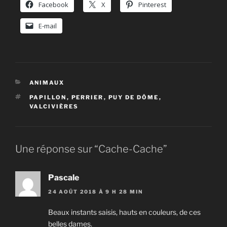
Facebook
X
Pinterest
E-mail
CATÉGORIES
ANIMAUX
ÉTIQUETTES
PAPILLON
,
PERRIER
,
PUY DE DÔME
,
VALCIVIÈRES
Une réponse sur “Cache-Cache”
Pascale
24 AOÛT 2018 À 9 H 28 MIN
Beaux instants saisis, hauts en couleurs, de ces
belles dames.