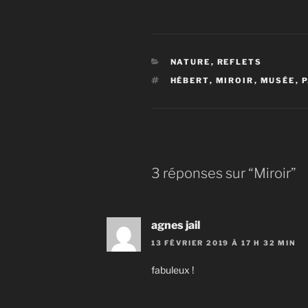
CATÉGORIES
NATURE
,
REFLETS
ÉTIQUETTES
HÉBERT
,
MIROIR
,
MUSÉE
,
3 réponses sur “Miroir”
agnes jail
13 FÉVRIER 2019 À 17 H 32 MIN
fabuleux !