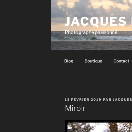
Aller
au
JACQUES
contenu
principal
Photographe passionné
Blog
Boutique
Contact
PUBLIÉ
13 FÉVRIER 2019
PAR
JACQUE
LE
Miroir