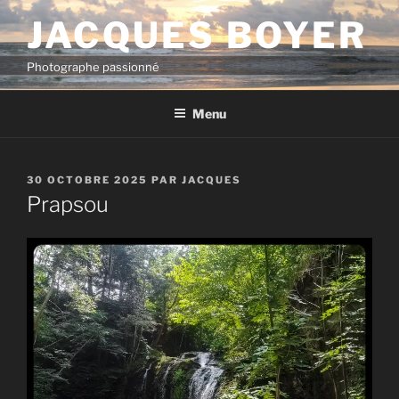
Aller
JACQUES BOYER
au
contenu
Photographe passionné
principal
Menu
PUBLIÉ
30 OCTOBRE 2025
PAR
JACQUES
LE
Prapsou