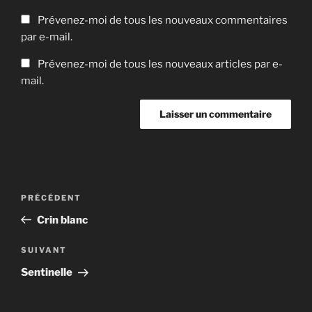
Prévenez-moi de tous les nouveaux commentaires
par e-mail.
Prévenez-moi de tous les nouveaux articles par e-
mail.
Navigation
Article
PRÉCÉDENT
de
précédent
Crin blanc
l’article
Article
SUIVANT
suivant
Sentinelle