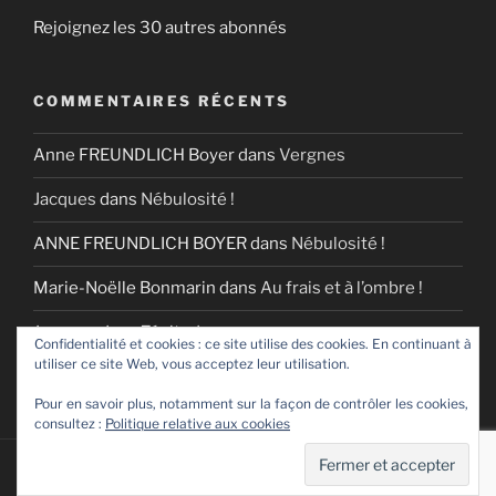
Rejoignez les 30 autres abonnés
COMMENTAIRES RÉCENTS
Anne FREUNDLICH Boyer
dans
Vergnes
Jacques
dans
Nébulosité !
ANNE FREUNDLICH BOYER
dans
Nébulosité !
Marie-Noëlle Bonmarin
dans
Au frais et à l’ombre !
Jacques
dans
Zénitude
Confidentialité et cookies : ce site utilise des cookies. En continuant à
utiliser ce site Web, vous acceptez leur utilisation.
Pour en savoir plus, notamment sur la façon de contrôler les cookies,
consultez :
Politique relative aux cookies