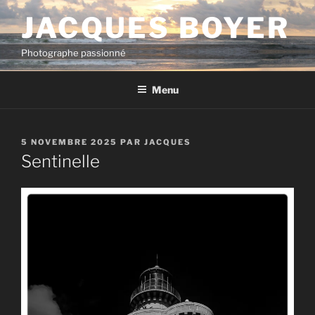
Aller
JACQUES BOYER
au
contenu
Photographe passionné
principal
Menu
PUBLIÉ
5 NOVEMBRE 2025
PAR
JACQUES
LE
Sentinelle