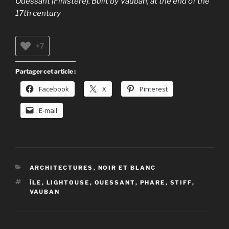
Ouessant (Finistère). Built by Vauban, at the end of the
17th century
+7
Partager cet article :
Facebook
X
Pinterest
E-mail
CATÉGORIES
ARCHITECTURES
,
NOIR ET BLANC
ÉTIQUETTES
ÎLE
,
LIGHTOUSE
,
OUESSANT
,
PHARE
,
STIFF
,
VAUBAN