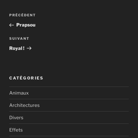
Navigation
Article
PRÉCÉDENT
de
précédent
Prapsou
l’article
Article
SUIVANT
suivant
Royal !
CATÉGORIES
Animaux
Architectures
Divers
Effets